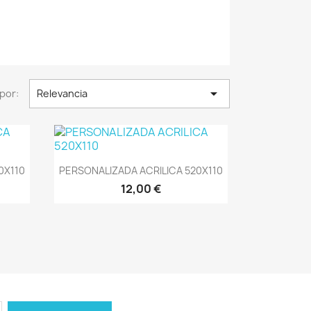

por:
Relevancia
Vista rápida

0X110
PERSONALIZADA ACRILICA 520X110
12,00 €