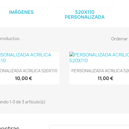
IMÁGENES
520X110
PERSONALIZADA
productos.
Ordenar 
Vista rápida
Vista rápida


ONALIZADA ACRILICA 520X110
PERSONALIZADA ACRILICA 52
10,00 €
11,00 €
ndo 1-3 de 3 artículo(s)
uestras