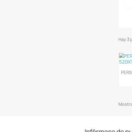
Hay 3 
PERS
Mostra
Infórmese de n