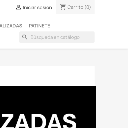
shopping_cart

Carrito
(0)
Iniciar sesión
ALIZADAS
PATINETE
search