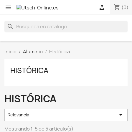
shopping_cart


(0)
search
Inicio
Aluminio
Histórica
HISTÓRICA
HISTÓRICA

Relevancia
Mostrando 1-5 de 5 artículo(s)